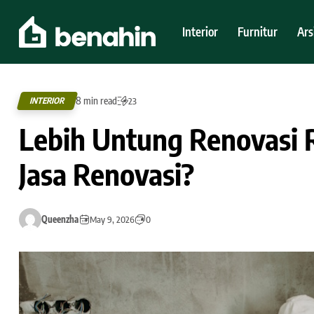
Interior
Furnitur
Ars
8 min read
INTERIOR
23
Lebih Untung Renovasi 
Jasa Renovasi?
Queenzha
May 9, 2026
0