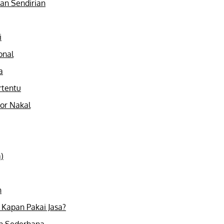
aan Sendirian
i
onal
a
rtentu
tor Nakal
)
n
Kapan Pakai Jasa?
an Sederhana