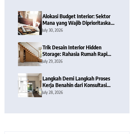
Alokasi Budget Interior: Sektor
Mana yang Wajib Diprioritaskan
dan Mana yang Bisa Dipangkas?
July 30, 2026
Trik Desain Interior Hidden
Storage: Rahasia Rumah Rapi
Tanpa Barang Berantakan
July 29, 2026
Langkah Demi Langkah Proses
Kerja Benahin dari Konsultasi
hingga Serah Terima Kunci
July 28, 2026