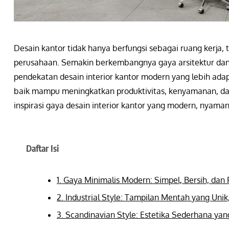
Desain kantor tidak hanya berfungsi sebagai ruang kerja,
perusahaan. Semakin berkembangnya gaya arsitektur dan
pendekatan desain interior kantor modern yang lebih adapt
baik mampu meningkatkan produktivitas, kenyamanan, dan
inspirasi gaya desain interior kantor yang modern, nyaman
Daftar Isi
1. Gaya Minimalis Modern: Simpel, Bersih, dan
2. Industrial Style: Tampilan Mentah yang Unik,
3. Scandinavian Style: Estetika Sederhana