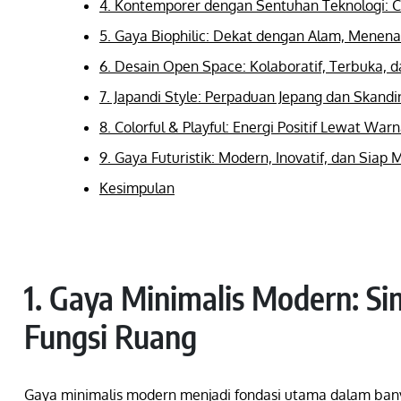
4. Kontemporer dengan Sentuhan Teknologi: Ca
5. Gaya Biophilic: Dekat dengan Alam, Menen
6. Desain Open Space: Kolaboratif, Terbuka, 
7. Japandi Style: Perpaduan Jepang dan Skandi
8. Colorful & Playful: Energi Positif Lewat Warn
9. Gaya Futuristik: Modern, Inovatif, dan Si
Kesimpulan
1. Gaya Minimalis Modern: Si
Fungsi Ruang
Gaya minimalis modern menjadi fondasi utama dalam banya