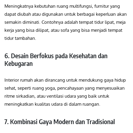
Meningkatnya kebutuhan ruang multifungsi, furnitur yang
dapat diubah atau digunakan untuk berbagai keperluan akan
semakin diminati. Contohnya adalah tempat tidur lipat, meja
kerja yang bisa dilipat, atau sofa yang bisa menjadi tempat
tidur tambahan.
6. Desain Berfokus pada Kesehatan dan
Kebugaran
Interior rumah akan dirancang untuk mendukung gaya hidup
sehat, seperti ruang yoga, pencahayaan yang menyesuaikan
ritme sirkadian, atau ventilasi udara yang baik untuk
meningkatkan kualitas udara di dalam ruangan.
7. Kombinasi Gaya Modern dan Tradisional