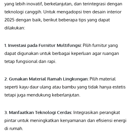
yang lebih inovatif, berkelanjutan, dan terintegrasi dengan
teknologi canggih. Untuk mengadopsi tren desain interior
2025 dengan baik, berikut beberapa tips yang dapat
dilakukan:
1. Investasi pada Furnitur Multifungsi:
Pilih furnitur yang
dapat digunakan untuk berbagai keperluan agar ruangan
tetap fungsional dan rapi.
2. Gunakan Material Ramah Lingkungan:
Pilih material
seperti kayu daur ulang atau bambu yang tidak hanya estetis
tetapi juga mendukung keberlanjutan.
3. Manfaatkan Teknologi Cerdas:
Integrasikan perangkat
pintar untuk meningkatkan kenyamanan dan efisiensi energi
di rumah.