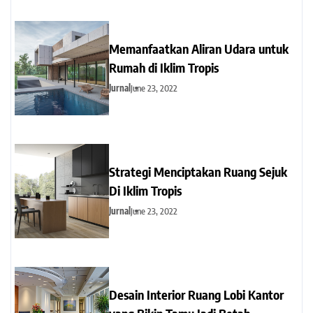
Memanfaatkan Aliran Udara untuk
Rumah di Iklim Tropis
Jurnal
June 23, 2022
Strategi Menciptakan Ruang Sejuk
Di Iklim Tropis
Jurnal
June 23, 2022
Desain Interior Ruang Lobi Kantor