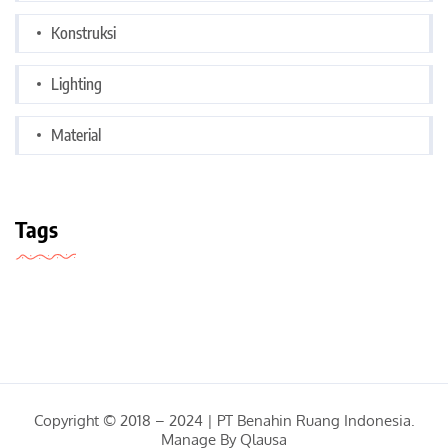
Konstruksi
Lighting
Material
Tags
Copyright © 2018 – 2024 | PT Benahin Ruang Indonesia.
Manage By Qlausa