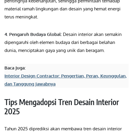
pentingnya keberlanjutan, sehingga permintaan terhadap
material ramah lingkungan dan desain yang hemat energi
terus meningkat.
4. Pengaruh Budaya Global:
Desain interior akan semakin
dipengaruhi oleh elemen budaya dari berbagai belahan
dunia, menciptakan gaya yang unik dan beragam.
Baca Juga:
Interior Design Contractor: Pengertian, Peran, Keunggulan,
dan Tanggung Jawabnya
Tips Mengadopsi Tren Desain Interior
2025
Tahun 2025 diprediksi akan membawa tren desain interior