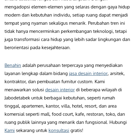
mengadopsi elemen-elemen yang selaras dengan gaya hidup
modern dan kebutuhan individu, setiap ruang dapat menjadi
tempat yang nyaman sekaligus menarik. Perubahan tren ini
tidak hanya mencerminkan perkembangan teknologi, tetapi
juga transformasi cara hidup yang lebih sadar lingkungan dan
berorientasi pada kesejahteraan.
Benahin
adalah perusahaan terpercaya yang menyediakan
layanan lengkap dalam bidang
jasa desain interior
, arsitek,
kontraktor, dan pembuatan furnitur custom. Kami
menawarkan solusi
desain interior
di beberapa wilayah di
Jabodetabek untuk berbagai kebutuhan, seperti rumah
tinggal, apartemen, kantor, villa, hotel, resort, dan area
komersial seperti mall, food court, kafe, restoran, toko, dan
ruang publik lainnya yang menarik dan fungsional. Hubungi
Kami
sekarang untuk
konsultasi
gratis!