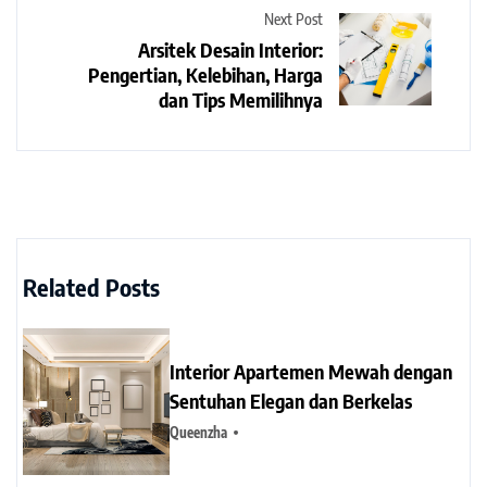
Next Post
Arsitek Desain Interior:
Pengertian, Kelebihan, Harga
dan Tips Memilihnya
Related Posts
Interior Apartemen Mewah dengan
Sentuhan Elegan dan Berkelas
Queenzha