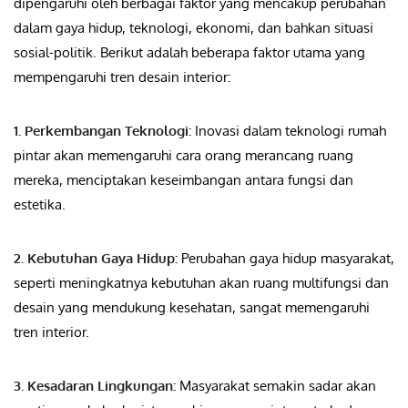
dipengaruhi oleh berbagai faktor yang mencakup perubahan
dalam gaya hidup, teknologi, ekonomi, dan bahkan situasi
sosial-politik. Berikut adalah beberapa faktor utama yang
mempengaruhi tren desain interior:
1. Perkembangan Teknologi:
Inovasi dalam teknologi rumah
pintar akan memengaruhi cara orang merancang ruang
mereka, menciptakan keseimbangan antara fungsi dan
estetika.
2. Kebutuhan Gaya Hidup:
Perubahan gaya hidup masyarakat,
seperti meningkatnya kebutuhan akan ruang multifungsi dan
desain yang mendukung kesehatan, sangat memengaruhi
tren interior.
3. Kesadaran Lingkungan:
Masyarakat semakin sadar akan