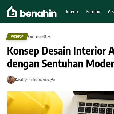
Interior
Furnitur
Ars
6 min read
INTERIOR
124
Konsep Desain Interior
dengan Sentuhan Moder
Kakali
October 10, 2025
0