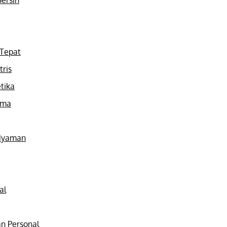
 Tepat
tris
tika
ama
 Nyaman
al
n Personal