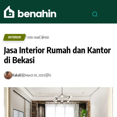
7 min read
INTERIOR
168
Jasa Interior Rumah dan Kantor
di Bekasi
Kakali
March 10, 2025
0