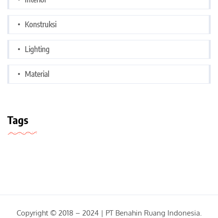
Konstruksi
Lighting
Material
Tags
Copyright © 2018 – 2024 | PT Benahin Ruang Indonesia.