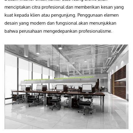
menciptakan citra profesional dan memberikan kesan yang
kuat kepada klien atau pengunjung. Penggunaan elemen
desain yang modern dan fungsional akan menunjukkan
bahwa perusahaan mengedepankan profesionalisme.