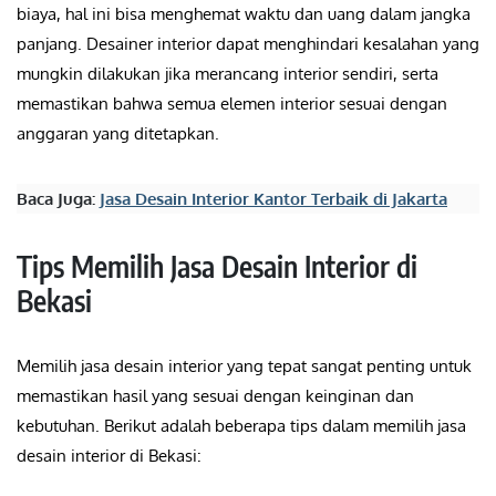
biaya, hal ini bisa menghemat waktu dan uang dalam jangka
panjang. Desainer interior dapat menghindari kesalahan yang
mungkin dilakukan jika merancang interior sendiri, serta
memastikan bahwa semua elemen interior sesuai dengan
anggaran yang ditetapkan.
Baca Juga:
Jasa Desain Interior Kantor Terbaik di Jakarta
Tips Memilih Jasa Desain Interior di
Bekasi
Memilih jasa desain interior yang tepat sangat penting untuk
memastikan hasil yang sesuai dengan keinginan dan
kebutuhan. Berikut adalah beberapa tips dalam memilih jasa
desain interior di Bekasi: