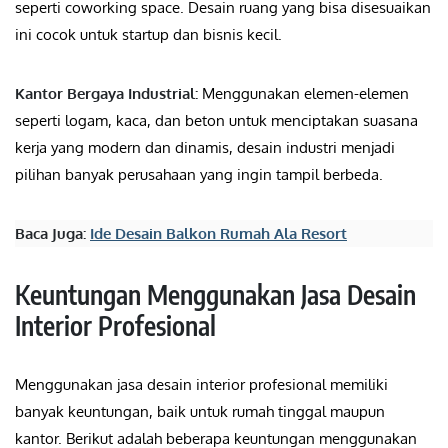
seperti coworking space. Desain ruang yang bisa disesuaikan
ini cocok untuk startup dan bisnis kecil.
Kantor Bergaya Industrial:
Menggunakan elemen-elemen
seperti logam, kaca, dan beton untuk menciptakan suasana
kerja yang modern dan dinamis, desain industri menjadi
pilihan banyak perusahaan yang ingin tampil berbeda.
Baca Juga:
Ide Desain Balkon Rumah Ala Resort
Keuntungan Menggunakan Jasa Desain
Interior Profesional
Menggunakan jasa desain interior profesional memiliki
banyak keuntungan, baik untuk rumah tinggal maupun
kantor. Berikut adalah beberapa keuntungan menggunakan