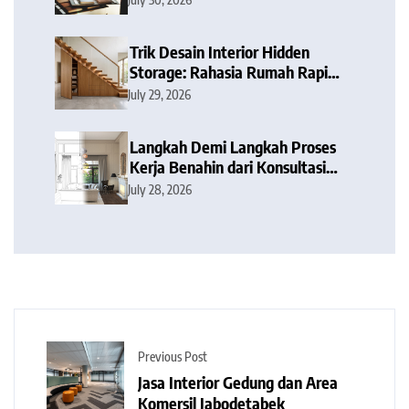
Trik Desain Interior Hidden
Storage: Rahasia Rumah Rapi
Tanpa Barang Berantakan
July 29, 2026
Langkah Demi Langkah Proses
Kerja Benahin dari Konsultasi
hingga Serah Terima Kunci
July 28, 2026
Previous Post
Jasa Interior Gedung dan Area
Komersil Jabodetabek