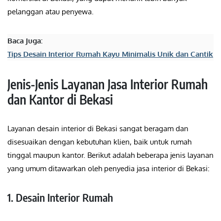
pelanggan atau penyewa.
Baca Juga:
Tips Desain Interior Rumah Kayu Minimalis Unik dan Cantik
Jenis-Jenis Layanan Jasa Interior Rumah
dan Kantor di Bekasi
Layanan desain interior di Bekasi sangat beragam dan
disesuaikan dengan kebutuhan klien, baik untuk rumah
tinggal maupun kantor. Berikut adalah beberapa jenis layanan
yang umum ditawarkan oleh penyedia jasa interior di Bekasi:
1. Desain Interior Rumah