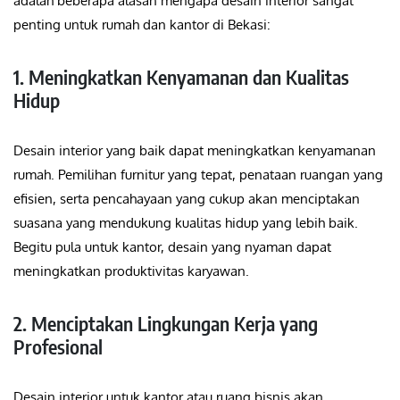
adalah beberapa alasan mengapa desain interior sangat
penting untuk rumah dan kantor di Bekasi:
1. Meningkatkan Kenyamanan dan Kualitas
Hidup
Desain interior yang baik dapat meningkatkan kenyamanan
rumah. Pemilihan furnitur yang tepat, penataan ruangan yang
efisien, serta pencahayaan yang cukup akan menciptakan
suasana yang mendukung kualitas hidup yang lebih baik.
Begitu pula untuk kantor, desain yang nyaman dapat
meningkatkan produktivitas karyawan.
2. Menciptakan Lingkungan Kerja yang
Profesional
Desain interior untuk kantor atau ruang bisnis akan