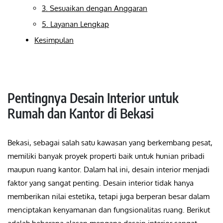
3. Sesuaikan dengan Anggaran
5. Layanan Lengkap
Kesimpulan
Pentingnya Desain Interior untuk
Rumah dan Kantor di Bekasi
Bekasi, sebagai salah satu kawasan yang berkembang pesat,
memiliki banyak proyek properti baik untuk hunian pribadi
maupun ruang kantor. Dalam hal ini, desain interior menjadi
faktor yang sangat penting. Desain interior tidak hanya
memberikan nilai estetika, tetapi juga berperan besar dalam
menciptakan kenyamanan dan fungsionalitas ruang. Berikut