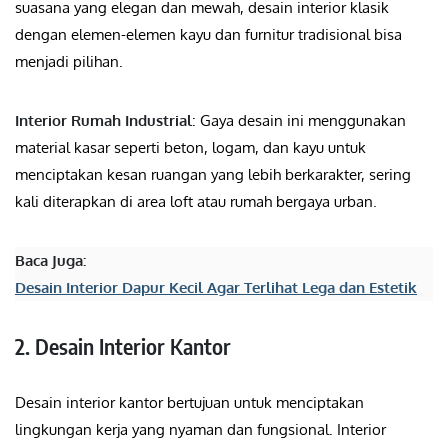
suasana yang elegan dan mewah, desain interior klasik
dengan elemen-elemen kayu dan furnitur tradisional bisa
menjadi pilihan.
Interior Rumah Industrial
: Gaya desain ini menggunakan
material kasar seperti beton, logam, dan kayu untuk
menciptakan kesan ruangan yang lebih berkarakter, sering
kali diterapkan di area loft atau rumah bergaya urban.
Baca Juga:
Desain Interior Dapur Kecil Agar Terlihat Lega dan Estetik
2. Desain Interior Kantor
Desain interior kantor bertujuan untuk menciptakan
lingkungan kerja yang nyaman dan fungsional. Interior