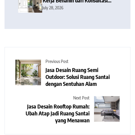
Kerja Benahin dari Konsultasi
hingga Serah Terima Kunci
July 28, 2026
Previous Post
Jasa Desain Ruang Semi
Outdoor: Solusi Ruang Santai
dengan Sentuhan Alam
Next Post
Jasa Desain Rooftop Rumah:
Ubah Atap Jadi Ruang Santai
yang Menawan