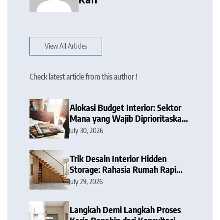
View All Articles
Check latest article from this author !
Alokasi Budget Interior: Sektor
Mana yang Wajib Diprioritaskan
dan Mana yang Bisa Dipangkas?
July 30, 2026
Trik Desain Interior Hidden
Storage: Rahasia Rumah Rapi
Tanpa Barang Berantakan
July 29, 2026
Langkah Demi Langkah Proses