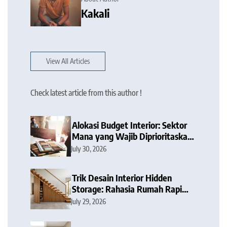
Kakali
View All Articles
Check latest article from this author !
Alokasi Budget Interior: Sektor
Mana yang Wajib Diprioritaskan
dan Mana yang Bisa Dipangkas?
July 30, 2026
Trik Desain Interior Hidden
Storage: Rahasia Rumah Rapi
Tanpa Barang Berantakan
July 29, 2026