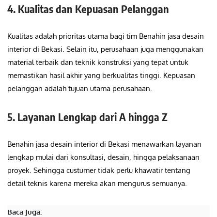
4. Kualitas dan Kepuasan Pelanggan
Kualitas adalah prioritas utama bagi tim Benahin jasa desain
interior di Bekasi. Selain itu, perusahaan juga menggunakan
material terbaik dan teknik konstruksi yang tepat untuk
memastikan hasil akhir yang berkualitas tinggi. Kepuasan
pelanggan adalah tujuan utama perusahaan.
5. Layanan Lengkap dari A hingga Z
Benahin jasa desain interior di Bekasi menawarkan layanan
lengkap mulai dari konsultasi, desain, hingga pelaksanaan
proyek. Sehingga custumer tidak perlu khawatir tentang
detail teknis karena mereka akan mengurus semuanya.
Baca Juga: