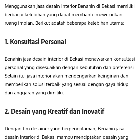
Menggunakan jasa desain interior Benahin di Bekasi memiliki
berbagai kelebihan yang dapat membantu mewujudkan
ruang impian. Berikut adalah beberapa kelebihan utama:
1. Konsultasi Personal
Benahin jasa desain interior di Bekasi menawarkan konsultasi
personal yang disesuaikan dengan kebutuhan dan preferensi.
Selain itu, jasa interior akan mendengarkan keinginan dan
memberikan solusi terbaik yang sesuai dengan gaya hidup
dan anggaran yang dimiliki.
2. Desain yang Kreatif dan Inovatif
Dengan tim desainer yang berpengalaman, Benahin jasa
desain interior di Bekasi mampu menciptakan desain yang