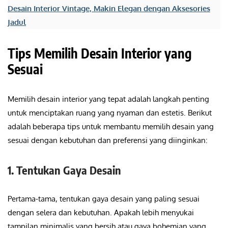
Desain Interior Vintage, Makin Elegan dengan Aksesories
Jadul
Tips Memilih Desain Interior yang
Sesuai
Memilih desain interior yang tepat adalah langkah penting
untuk menciptakan ruang yang nyaman dan estetis. Berikut
adalah beberapa tips untuk membantu memilih desain yang
sesuai dengan kebutuhan dan preferensi yang diinginkan:
1. Tentukan Gaya Desain
Pertama-tama, tentukan gaya desain yang paling sesuai
dengan selera dan kebutuhan. Apakah lebih menyukai
tampilan minimalis yang bersih atau gaya bohemian yang