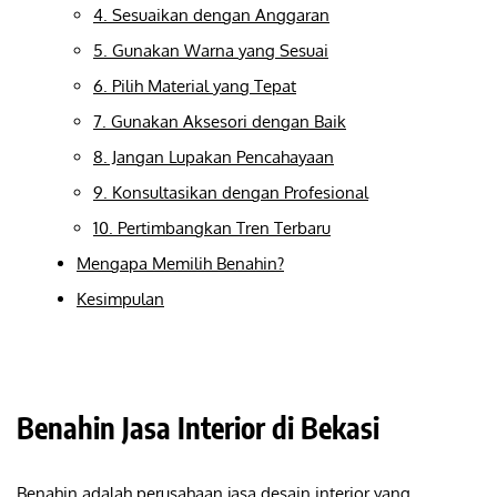
4. Sesuaikan dengan Anggaran
5. Gunakan Warna yang Sesuai
6. Pilih Material yang Tepat
7. Gunakan Aksesori dengan Baik
8. Jangan Lupakan Pencahayaan
9. Konsultasikan dengan Profesional
10. Pertimbangkan Tren Terbaru
Mengapa Memilih Benahin?
Kesimpulan
Benahin Jasa Interior di Bekasi
Benahin adalah perusahaan jasa desain interior yang