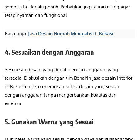
sempit atau terlalu penuh. Perhatikan juga aliran ruang agar
tetap nyaman dan fungsional.
Baca Juga:
Jasa Desain Rumah Minimalis di Bekasi
4. Sesuaikan dengan Anggaran
Sesuaikan desain yang dipilih dengan anggaran yang
tersedia. Diskusikan dengan tim Benahin jasa desain interior
di Bekasi untuk menemukan solusi desain yang sesuai
dengan anggaran tanpa mengorbankan kualitas dan
estetika.
5. Gunakan Warna yang Sesuai
Pilih palet warna yang sesuai dengan gaya dan suasana yang