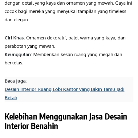
dengan detail yang kaya dan ornamen yang mewah. Gaya ini
cocok bagi mereka yang menyukai tampilan yang timeless
dan elegan.
Ciri Khas
:
Ornamen dekoratif, palet warna yang kaya, dan
perabotan yang mewah.
Keunggulan
:
Memberikan kesan ruang yang megah dan
berkelas.
Baca Juga:
Desain Interior Ruang Lobi Kantor yang Bikin Tamu Jadi
Betah
Kelebihan Menggunakan Jasa Desain
Interior Benahin