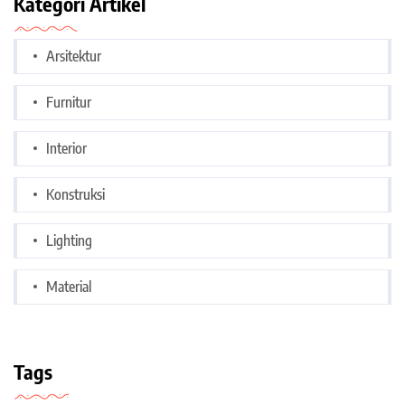
Kategori Artikel
Arsitektur
Furnitur
Interior
Konstruksi
Lighting
Material
Tags