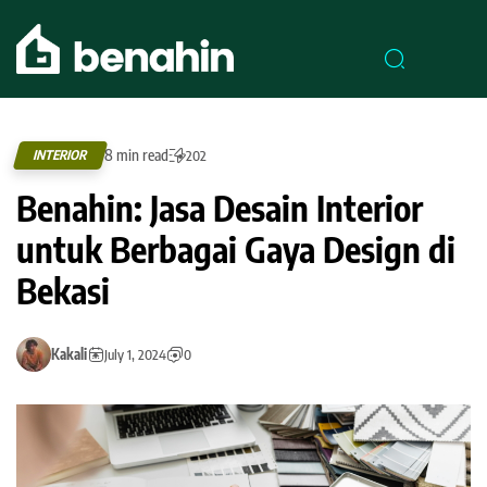
8 min read
INTERIOR
202
Benahin: Jasa Desain Interior
untuk Berbagai Gaya Design di
Bekasi
Kakali
July 1, 2024
0