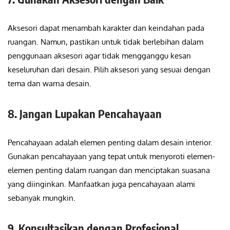
Aksesori dapat menambah karakter dan keindahan pada
ruangan. Namun, pastikan untuk tidak berlebihan dalam
penggunaan aksesori agar tidak mengganggu kesan
keseluruhan dari desain. Pilih aksesori yang sesuai dengan
tema dan warna desain.
8. Jangan Lupakan Pencahayaan
Pencahayaan adalah elemen penting dalam desain interior.
Gunakan pencahayaan yang tepat untuk menyoroti elemen-
elemen penting dalam ruangan dan menciptakan suasana
yang diinginkan. Manfaatkan juga pencahayaan alami
sebanyak mungkin.
9. Konsultasikan dengan Profesional