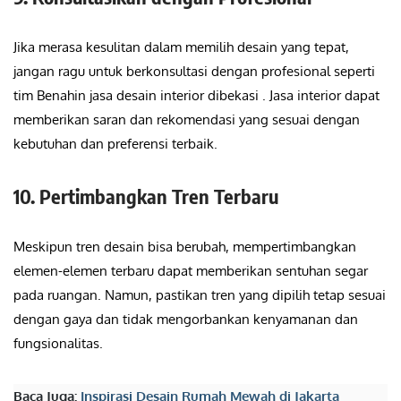
Jika merasa kesulitan dalam memilih desain yang tepat,
jangan ragu untuk berkonsultasi dengan profesional seperti
tim Benahin jasa desain interior dibekasi . Jasa interior dapat
memberikan saran dan rekomendasi yang sesuai dengan
kebutuhan dan preferensi terbaik.
10. Pertimbangkan Tren Terbaru
Meskipun tren desain bisa berubah, mempertimbangkan
elemen-elemen terbaru dapat memberikan sentuhan segar
pada ruangan. Namun, pastikan tren yang dipilih tetap sesuai
dengan gaya dan tidak mengorbankan kenyamanan dan
fungsionalitas.
Baca Juga:
Inspirasi Desain Rumah Mewah di Jakarta