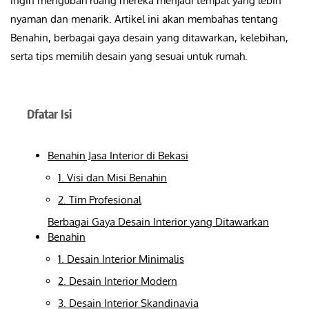
ingin mengubah ruang mereka menjadi tempat yang lebih
nyaman dan menarik. Artikel ini akan membahas tentang
Benahin, berbagai gaya desain yang ditawarkan, kelebihan,
serta tips memilih desain yang sesuai untuk rumah.
Dfatar Isi
Benahin Jasa Interior di Bekasi
1. Visi dan Misi Benahin
2. Tim Profesional
Berbagai Gaya Desain Interior yang Ditawarkan
Benahin
1. Desain Interior Minimalis
2. Desain Interior Modern
3. Desain Interior Skandinavia