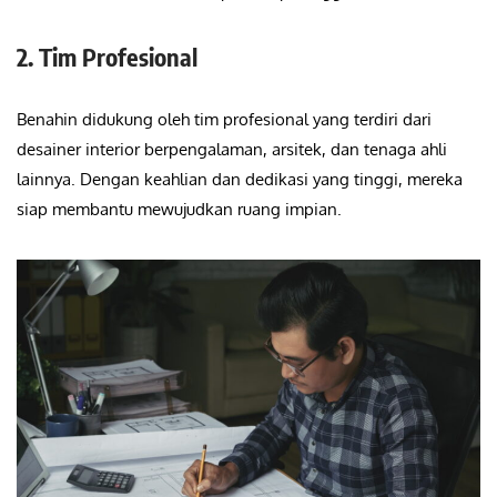
2. Tim Profesional
Benahin didukung oleh tim profesional yang terdiri dari
desainer interior berpengalaman, arsitek, dan tenaga ahli
lainnya. Dengan keahlian dan dedikasi yang tinggi, mereka
siap membantu mewujudkan ruang impian.