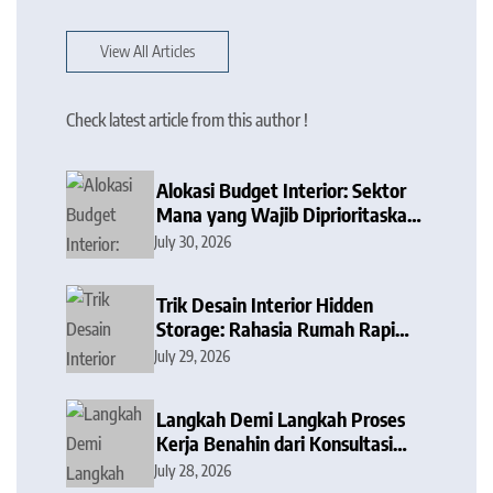
View All Articles
Check latest article from this author !
Alokasi Budget Interior: Sektor
Mana yang Wajib Diprioritaskan
dan Mana yang Bisa Dipangkas?
July 30, 2026
Trik Desain Interior Hidden
Storage: Rahasia Rumah Rapi
Tanpa Barang Berantakan
July 29, 2026
Langkah Demi Langkah Proses
Kerja Benahin dari Konsultasi
hingga Serah Terima Kunci
July 28, 2026