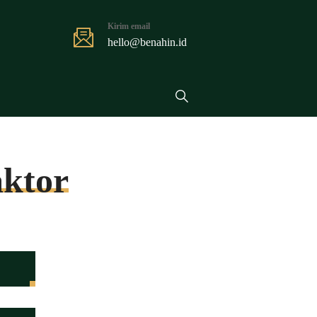
Kirim email
hello@benahin.id
ktor