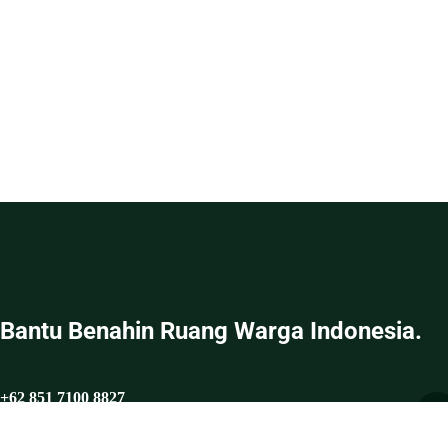
Bantu Benahin Ruang Warga Indonesia.
+62 851 7100 8827
hello@benahin.id