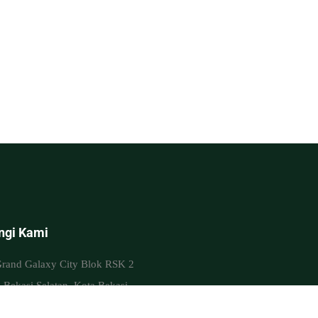
ngi Kami
rand Galaxy City Blok RSK 2
 Bekasi Selatan, Kota Bekasi,
arat 17147