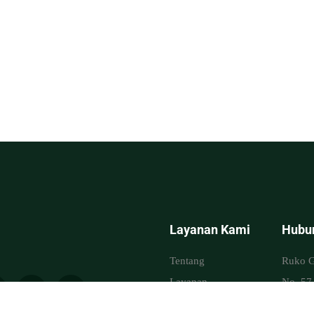
Layanan Kami
Hubu
Tentang
Ruko G
Layanan
No. 57,
Portofolio
Jawa B